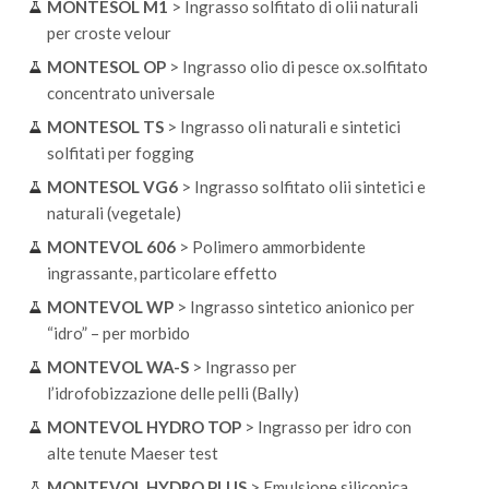
MONTESOL M1
> Ingrasso solfitato di olii naturali
per croste velour
MONTESOL OP
> Ingrasso olio di pesce ox.solfitato
concentrato universale
MONTESOL TS
> Ingrasso oli naturali e sintetici
solfitati per fogging
MONTESOL VG6
> Ingrasso solfitato olii sintetici e
naturali (vegetale)
MONTEVOL 606
> Polimero ammorbidente
ingrassante, particolare effetto
MONTEVOL WP
> Ingrasso sintetico anionico per
“idro” – per morbido
MONTEVOL WA-S
> Ingrasso per
l’idrofobizzazione delle pelli (Bally)
MONTEVOL HYDRO TOP
> Ingrasso per idro con
alte tenute Maeser test
MONTEVOL HYDRO PLUS
> Emulsione siliconica