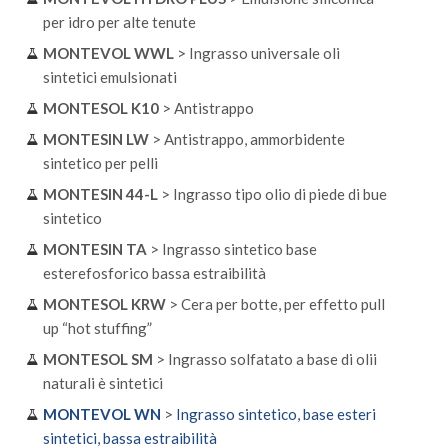
per idro per alte tenute
MONTEVOL WWL
> Ingrasso universale oli
sintetici emulsionati
MONTESOL K10
> Antistrappo
MONTESIN LW
> Antistrappo, ammorbidente
sintetico per pelli
MONTESIN 44-L
> Ingrasso tipo olio di piede di bue
sintetico
MONTESIN TA
> Ingrasso sintetico base
esterefosforico bassa estraibilità
MONTESOL KRW
> Cera per botte, per effetto pull
up “hot stuffing”
MONTESOL SM
> Ingrasso solfatato a base di olii
naturali è sintetici
MONTEVOL WN
>
Ingrasso sintetico, base esteri
sintetici, bassa estraibilità